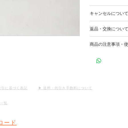
ンプルに準じます
詳しくはこちら
日の表記に関しま
商品はご注文頂き
【商品代引き】
キャンセルについ
予めご了承くださ
でお届けします。
お荷物を受取の際に
送料は全国一律（北
い。
ご注文後、２～３営
例）
北海道・沖縄は一律
返品・交換につい
代引き手数料は下記
て頂きます。こちら
Groom & Bride / 20
配送はヤマト運輸
きませんのでご注意
1万円未満
当商品は受注生産の
本商品は、ガラス
商品の注意事項・
は一切お断りさせて
おります。取り扱
1万円〜3万円未満
た商品が内容と違う
実際の商品とパソ
い。
とみられる場合は、
る場合、色味が異
3万円〜10万円未満
きますようお願いい
で、予めご了承く
判断した場合のみ、
※100,000円以
防水加工はされて
し、次のいずれかに
願いいたします。
所、直射日光や紫
換を申し出ることが
をしないようお願
商品の納入後、8
取引に基づく表記
▶︎
送料・代引き手数料について
商品の一部でも使
当社の責に帰すべ
場一覧
生じた場合
ロード