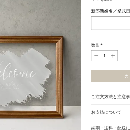
格
新郎新婦名／挙式
数量
*
カ
ご注文方法と注意
フレームサイズ ： 
お支払について
アクリルサイズ ： 
記入欄に新郎新婦
【クレジットカード
お、アルファベッ
納期・送料・配送
下記のクレジットカ