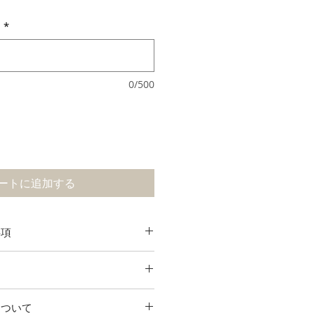
日
*
0/500
ートに追加する
事項
W470xH347xD18（mm）
W420xH297（mm）（A3）
名と挙式日をご記入ください。な
】
トの大文字・小文字はデザインサ
について
ードがご利用いただけます。