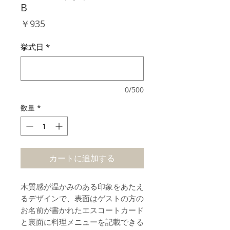
B
価
￥935
格
挙式日
*
0/500
数量
*
カートに追加する
木質感が温かみのある印象をあたえ
るデザインで、表面はゲストの方の
お名前が書かれたエスコートカード
と裏面に料理メニューを記載できる