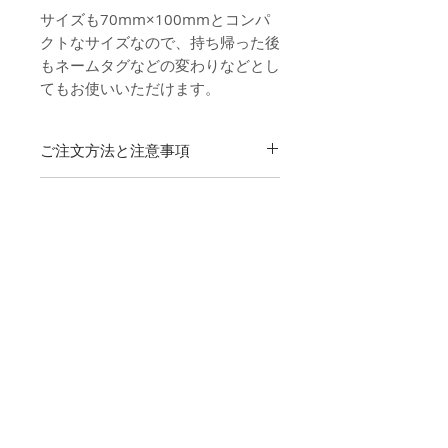
サイズも70mm×100mmとコンパ
クトなサイズなので、持ち帰った後
もネームタグなどの変わりなどとし
てもお使いいただけます。
ご注文方法と注意事項
商品のご購入は1枚単位となってお
お支払について
ります。
商品購入後、下記
フォーマットダ
【クレジットカード】
ウンロード
より、専用のファイル
納期・送料・配送について
下記のクレジットカードがご利用いた
をダウンロードしてください。表
だけます。
面のゲスト名・テーブルナンバ
商品はご注文頂きましてから、校
詳しくはこちら
キャンセルについて
ー、裏面のメニューを記入後、下
了後14営業日以内でお届けしま
【商品代引き】
記
フォーマットアップロード
ペー
す。
お荷物を受取の際に配送業者の担当者
ご注文後、２～３営業日以内に注文確
ジより、データをご入稿お願いし
送料は全国一律（北海道・沖縄除
返品・交換について
へお支払いください。
定メールを送らせて頂きます。こちら
ます。
く）1,000円です。
代引き手数料は下記となります。
のメールを受信後のキャンセルはでき
北海道・沖縄は一律1,700円です。
当商品は受注生産のため、お客様都合
ませんのでご注意ください。
フォーマットダウンロード
商品の注意事項・使用上の注意
1万円未満
330円
配送はヤマト運輸にてお届けいた
による返品・交換は一切お断りさせて
フォーマットアップロード
します。
頂いております。ただし、お届けした