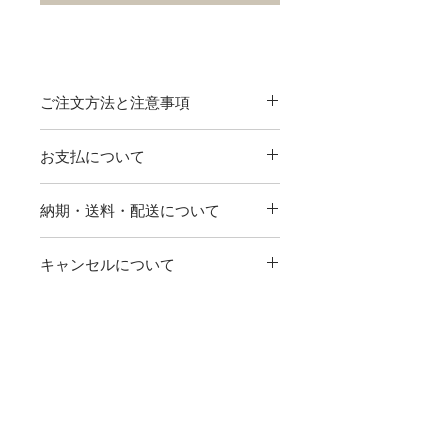
ご注文方法と注意事項
サイズとカラーをお選びくださ
お支払について
い。
記入欄に新郎新婦名と挙式日をご
【クレジットカード】
記入ください。なお、アルファベ
納期・送料・配送について
下記のクレジットカードがご利用いた
ットの大文字・小文字はデザイン
だけます。
サンプルに準じますので、予めご
商品はご注文頂きましてから、校
詳しくはこちら
キャンセルについて
了承ください。挙式日の表記に関
了後14営業日以内でお届けしま
【商品代引き】
しましてもデザインに準じますの
す。
お荷物を受取の際に配送業者の担当者
ご注文後、２～３営業日以内に注文確
で、予めご了承ください。
送料は全国一律（北海道・沖縄除
返品・交換について
へお支払いください。
定メールを送らせて頂きます。こちら
く）1,000円です。
代引き手数料は下記となります。
のメールを受信後のキャンセルはでき
例）Shouta & Misaki / 2017.11.22
北海道・沖縄は一律1,700円です。
当商品は受注生産のため、お客様都合
ませんのでご注意ください。
商品の注意事項・使用上の注意
～30,000円まで
324円
配送はヤマト運輸にてお届けいた
による返品・交換は一切お断りさせて
Welcomeの文字のみご希望の場合
します。
頂いております。ただし、お届けした
実際の商品とパソコン、スマート
は、新郎新婦名・挙式日を記載す
～100,000円まで
540円
商品が内容と違う、明らかな破損があ
フォンで閲覧される場合、色味が
る必要はございません。またご注
るなどの不良品とみられる場合は、納
※100,000円以上の場合は別途お問合