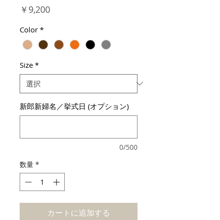
価
￥9,200
格
Color
*
Size
*
新郎新婦名／挙式日 (オプション)
0/500
数量
*
カートに追加する