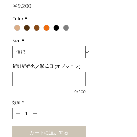
価
￥9,200
格
Color
*
Size
*
新郎新婦名／挙式日 (オプション)
0/500
数量
*
カートに追加する