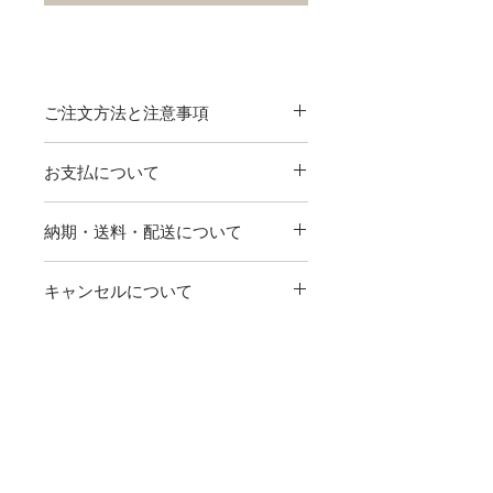
ご注文方法と注意事項
サイズとカラーをお選びくださ
お支払について
い。
記入欄に新郎新婦名と挙式日をご
【クレジットカード】
記入ください。なお、アルファベ
納期・送料・配送について
下記のクレジットカードがご利用いた
ットの大文字・小文字はデザイン
だけます。
サンプルに準じますので、予めご
商品はご注文頂きましてから、校
詳しくはこちら
キャンセルについて
了承ください。挙式日の表記に関
了後14営業日以内でお届けしま
【商品代引き】
しましてもデザインに準じますの
す。
お荷物を受取の際に配送業者の担当者
ご注文後、２～３営業日以内に注文確
で、予めご了承ください。
送料は全国一律（北海道・沖縄除
返品・交換について
へお支払いください。
定メールを送らせて頂きます。こちら
く）1,000円です。
代引き手数料は下記となります。
のメールを受信後のキャンセルはでき
例）Shouta & Misaki / 2017.11.22
北海道・沖縄は一律1,700円です。
当商品は受注生産のため、お客様都合
ませんのでご注意ください。
商品の注意事項・使用上の注意
～30,000円まで
324円
配送はヤマト運輸にてお届けいた
による返品・交換は一切お断りさせて
Welcomeの文字のみご希望の場合
します。
頂いております。ただし、お届けした
実際の商品とパソコン、スマート
は、新郎新婦名・挙式日を記載す
～100,000円まで
540円
商品が内容と違う、明らかな破損があ
フォンで閲覧される場合、色味が
る必要はございません。またご注
るなどの不良品とみられる場合は、納
※100,000円以上の場合は別途お問合