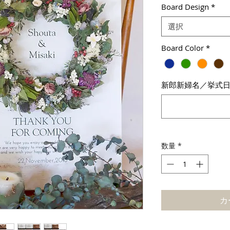
Board Design
*
選択
Board Color
*
新郎新婦名／挙式
数量
*
カ