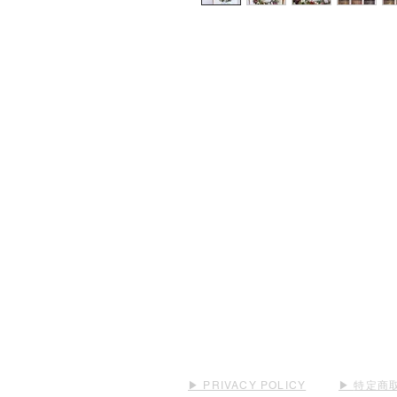
▶︎ PRIVACY POLICY
▶︎
特定商