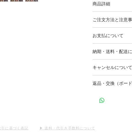
商品詳細
A3サイズのリースセ
ご注文方法と注意
点物となりますので
ん。1枚目の写真はF-
リースとボードは
ージです。背景のボ
お支払について
商品到着後、お客
ーに変更可能ですの
要がございます。
とカラーを必ずお選
【クレジットカード
ットについて」
を
納期・送料・配送
セットについて」
を
下記のクレジットカ
記入欄に新郎新婦
【使用花材】ユーカ
詳しくはこちら
お、アルファベッ
ボードの校正ご確
ラ、ペッパーベリー
【商品代引き】
キャンセルについ
ンプルに準じます
す。
イスフラワー 、ペッ
お荷物を受取の際に
日の表記に関しま
送料は全国一律（
い。
リースセットは全て
予めご了承くださ
北海道・沖縄は一律
返品・交換（ボー
代引き手数料は下記
キャンセルはできま
配送は日本郵便に
例）
～30,000円まで
当商品は受注生産の
Shouta & Misaki / 2
は一切お断りさせて
～100,000円まで
た商品が内容と違う
とみられる場合は、
※100,000円以
きますようお願いい
願いいたします。
判断した場合のみ、
取引に基づく表記
▶︎
送料・代引き手数料について
し、次のいずれかに