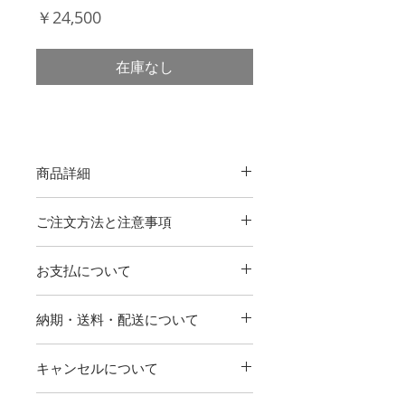
価
￥24,500
格
在庫なし
商品詳細
A3サイズのリースセットになりま
ご注文方法と注意事項
す。こちらの商品は1点物となります
ので、全く同じ物の再販はございませ
リースとボードは別梱包にて配送
ん。1枚目の写真はF-Lリース
お支払について
となります。
（Green）とのセットイメージです。
商品到着後、お客様にてリースを
背景のボードは、他の写真のデザイ
【クレジットカード】
取り付けて頂く必要がございま
納期・送料・配送について
ン・カラーに変更可能ですので、ご注
下記のクレジットカードがご利用いた
す。詳しくはご利用ガイド
「リー
文の際にボードのデザインとカラーを
だけます。
スセットについて」
をお読みくだ
ボードの校正ご確認後、2週間ほど
必ずお選びください。ご利用ガイド
詳しくはこちら
キャンセルについて
さい。
で発送となります。
「リースセットについて」
を必ずお読
【商品代引き】
記入欄に新郎新婦名と挙式日をご
送料は全国一律（北海道・沖縄除
みになりご購入ください。
お荷物を受取の際に配送業者の担当者
リースセットは全て1点物となります