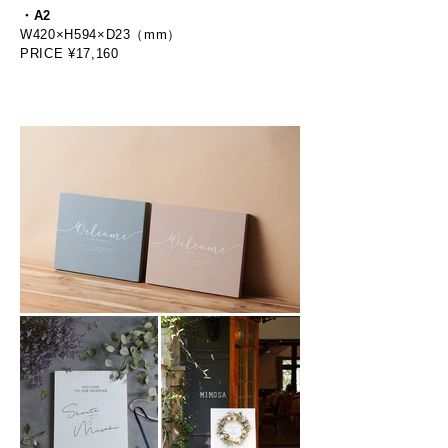
・A2
W420×H594×D23（mm）
PRICE ¥17,160