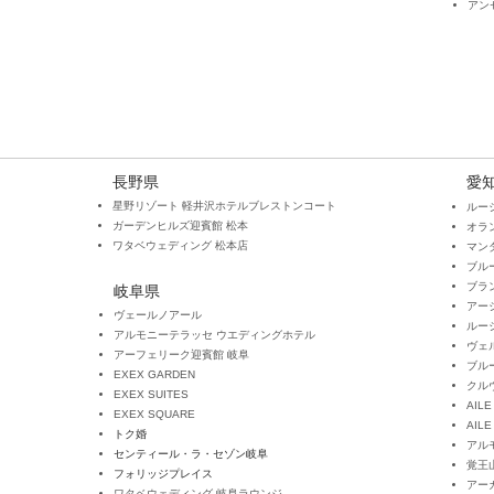
アン
長野県
愛
星野リゾート 軽井沢ホテルブレストンコート
ルー
ガーデンヒルズ迎賓館 松本
オラ
​ワタベウェディング 松本店
マン
ブル
ブラ
岐阜県
アー
ヴェールノアール
ルー
アルモニーテラッセ ウエディングホテル
ヴェ
アーフェリーク迎賓館 岐阜
ブル
EXEX GARDEN
クル
EXEX SUITES
AILE
EXEX SQUARE
AILE
トク婚
アル
センティール・ラ・セゾン岐阜
覚王
フォリッジプレイス
アー
​ワタベウェディング 岐阜ラウンジ