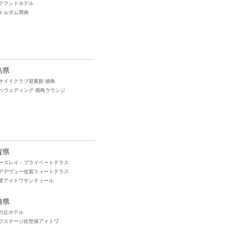
グランドホテル
トルダム周南
島県
サイドクラブ迎賓館 徳島
タベウェディング 徳島ラウンジ
賀県
ーズレイ・プライベートテラス
アデヴュー佐賀スィートテラス
里アイトワサンティール
崎県
の丘ホテル
フステージ佐世保アイトワ