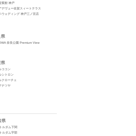
迎賓館 神戸
アデヴュー佐賀スィートテラス
タベウェディング 神戸三ノ宮店
良県
OWA 奈良公園 Premium View
重県
ルココン
ルシトロン
ルクローチェ
・フナツヤ
口県
トルダム下関
トルダム宇部