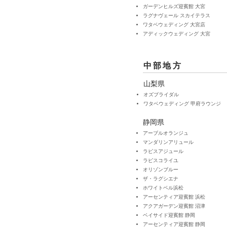
ガーデンヒルズ迎賓館 大宮
ラグナヴェール スカイテラス
ワタベウェディング 大宮店
​アディックウェディング 大宮
中部地方
山梨県
オズブライダル
​ワタベウェディング 甲府ラウンジ
静岡県
アーブルオランジュ
マンダリンアリュール
ラピスアジュール
ラピスコライユ
​オリゾンブルー
ザ・ラグシエナ
ホワイトベル浜松
アーセンティア迎賓館 浜松
アクアガーデン迎賓館 沼津
ベイサイド迎賓館 静岡
アーセンティア迎賓館 静岡