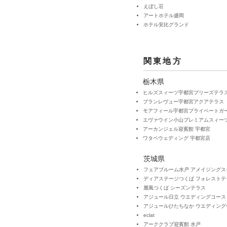
えぼし荘
アートホテル盛岡
ホテル安比グランド
関東地方
栃木県
ヒルズスィーツ宇都宮ブリーズテラ
ブランレヴュー宇都宮アクアテラス
モアフィール宇都宮プライベートガ
エヴァウイン小山プレミアムスィー
アーカンジェル迎賓館 宇都宮
ワタベウェディング 宇都宮店
茨城県
フェアブルーム水戸 アメイジングス
ディアステージつくば フォレストテ
麗風つくば シーズンテラス
アジュール日立 ウエディングコース
アジュールひたちなか ウエディング
eclat
アーククラブ迎賓館 水戸