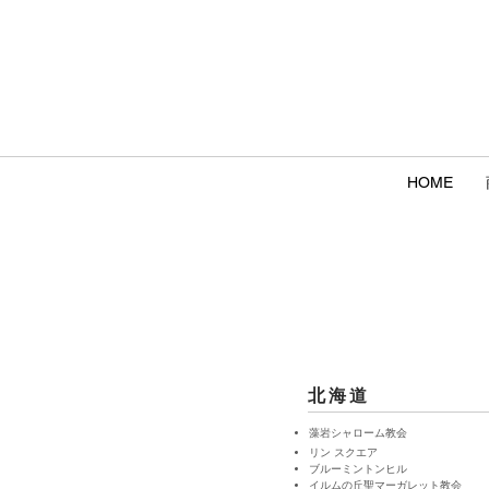
HOME
北海道
藻岩シャローム教会
リン スクエア
ブルーミントンヒル
イルムの丘聖マーガレット教会