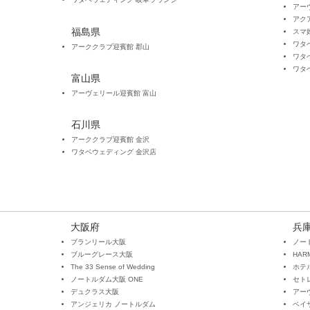
アー
アク
福島県
スマ
ワタ
アーククラブ迎賓館 郡山
​ワ
​ワ
富山県
アーヴェリール迎賓館 富山
石川県
アーククラブ迎賓館 金沢
​ワタベウェディング 金沢店
大阪府
兵
ブランリール大阪
ノー
ブルーグレース大阪
HARM
The 33 Sense of Wedding
ホテ
ノートルダム大阪 ONE
セト
デュクラス大阪
アー
アンジェリカ ノートルダム
ベイ