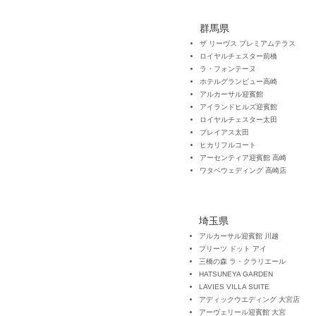
群馬県
ザ リーヴス プレミアムテラス
ロイヤルチェスター前橋
ラ・フォンテーヌ
ホテルグランビュー高崎
アルカーサル迎賓館
アイランドヒルズ迎賓館
ロイヤルチェスター太田
プレイアス太田
​ヒカリ
フルコート
アーセンティア迎賓館 高崎
​ワタベウェディング 高崎店
埼玉県
アルカーサル迎賓館 川越
プリーツ ドット アイ
三橋の森 ラ・クラリエール
HATSUNEYA GARDEN
LAVIES VILLA SUITE
アディックウエディング 大宮店
アーヴェリール迎賓館 大宮