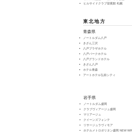
ヒルサイドクラブ迎賓館 札幌
東北地方
青森県
ノートルダム八戸
きざん三沢
八戸プラザホテル
八戸パークホテル
八戸グランドホテル
きざん八戸
ホテル青森
アートホテル弘前シティ
岩手県
ノートルダム盛岡
クラブヴィアージュ盛岡
マリアージュ
クイーンズフォンテ
リサージュラヴィモア
ホテルメトロポリタン盛岡 NEW WI