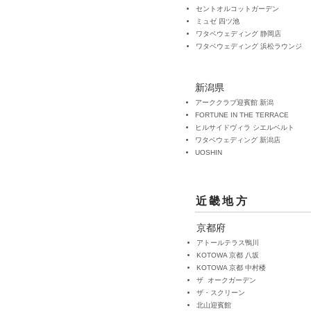
セントオルコットガーデン
ミュゼ 四ツ池
​ワタベウェディング 静岡店
​ワタベウェディング 浜松ラウンジ
新潟県
アーククラブ迎賓館 新潟
FORTUNE IN THE TERRACE
ヒルサイドヴィラ シエルベルト
ワタベウェディング 新潟店
UOSHIN
近畿地方
京都府
アトールテラス鴨川
KOTOWA 京都 八坂
KOTOWA 京都 中村楼
ザ
オークガーデン
ザ・スクリーン
北山迎賓館