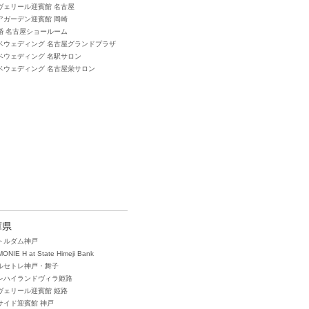
ヴェリール迎賓館 名古屋
アガーデン迎賓館 岡崎
婚 名古屋ショールーム
ベウェディング 名古屋グランドプラザ
タベウェディング 名駅サロン
タベウェディング 名古屋栄サロン
庫県
トルダム神戸
ONIE H at State Himeji Bank
ルセトレ神戸・舞子
レハイランドヴィラ姫路
ヴェリール迎賓館 姫路
サイド迎賓館 神戸