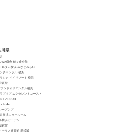
奈川県
邸
TOWA鎌倉 鶴ヶ丘会館
トルダム横浜 みなとみらい
コンチネンタル 横浜
クラシカ ベイリゾート 横浜
迎賓館
グランドオリエンタル横浜
 クラブオブ エクセレントコースト
ON HARBOR
s bridal
シーズンズ
婚 横浜ショールーム
テル横浜ガーデン
迎賓館
アテラス迎賓館 新横浜