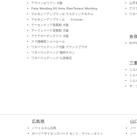
アヴァンセリアン 大阪
山手
Party Wedding
8G Horie RiverTerrace Wedding
アク
アルモニーアンブラッセ ウエディングホテル
​ワ
アルモニーアンブラッセ －It house－
アーセンティア迎賓館 大阪
アーフェリーク迎賓館 大阪
奈
アクアガーデンテラス 大阪
スマ婚梅田ショールーム
KOT
ワタベウェディング大阪 グランドプラザ
​ワタベウェディング 梅田サロン
​ワタベウェディング 心斎橋店
三
ミエ
ミエ
ミエ
​ザ
広島県
山
ノートルダム広島
ノー
ホーリーザイオンズパーク セント・ヴァレンタイン
ノー