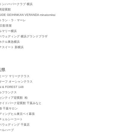
トンハーバークラブ 横浜
崎迎賓館
IDE GEIHINKAN VERANDA minatomirai
トラン・ラ・マーレ
 日影茶屋
ルマリー横浜
タベウェディング 横浜グランドプラザ
ホテル東急横浜
ナスイート 新横浜
葉県
ミーツ マリーナテラス
サーフ オーシャンテラス
N & FOREST 148
ルフランクス
センティア迎賓館 柏
サイドパーク迎賓館 千葉みなと
婚 千葉サロン
ディングヒル東京ベイ幕張
チェルシーコート
タベウェディング 千葉店
ールハーブ