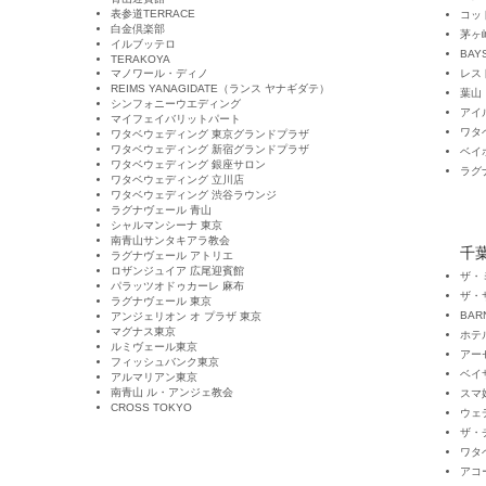
表参道TERRACE
コッ
白金倶楽部
茅ヶ
イルブッテロ
BAYS
TERAKOYA
マノワール・ディノ
レス
REIMS YANAGIDATE（ランス ヤナギダテ）
​葉山
シンフォニーウエディング
アイ
マイフェイバリットパート
​ワ
ワタベウェディング 東京グランドプラザ
​ワタベウェディング 新宿グランドプラザ
ベイ
​ワタベウェディング 銀座サロン
ラグ
​ワタベウェディング 立川店
ワタベウェディング 渋谷ラウンジ
ラグナヴェール 青山
シャルマンシーナ 東京
南青山サンタキアラ教会
千
ラグナヴェール アトリエ
ロザンジュイア 広尾迎賓館
ザ・
パラッツオドゥカーレ 麻布
ザ・
ラグナヴェール 東京
BAR
アンジェリオン オ プラザ 東京
マグナス東京
ホテ
ルミヴェール東京
アー
フィッシュバンク東京
ベイ
アルマリアン東京
南青山 ル・アンジェ教会
スマ
CROSS TOKYO
ウェ
ザ・
​ワ
アコ