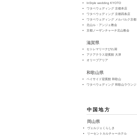
InStyle wedding KYOTO
​ワタベウェディング 京都本店
​ワタベウェディング 京都四条店
​ワタベウェディング メルパルク京都
​北山ル・アンジェ教会
京都ノーザンチャーチ北山教会
滋賀県
セトレマリーナびわ湖
アクアテラス迎賓館 大津
オリーブアリア
和歌山県
ベイサイド迎賓館 和歌山
​ワタベウェディング 和歌山ラウンジ
中国地方
岡山県
ヴェルジェくらしき
リーセントカルチャーホテル