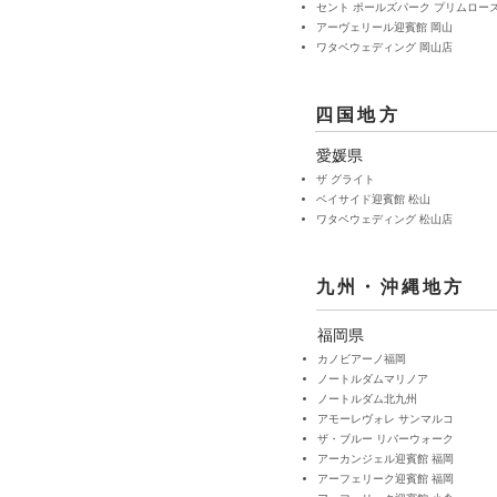
セント ポールズパーク プリムロー
アーヴェリール迎賓館 岡山
​ワタベウェディング 岡山店
四国地方
愛媛県
ザ グライト
ベイサイド迎賓館 松山
​ワタベウェディング 松山店
九州・沖縄地方
福岡県
カノビアーノ福岡
ノートルダムマリノア
ノートルダム北九州
アモーレヴォレ サンマルコ
ザ・ブルー リバーウォーク
アーカンジェル迎賓館 福岡
アーフェリーク迎賓館 福岡