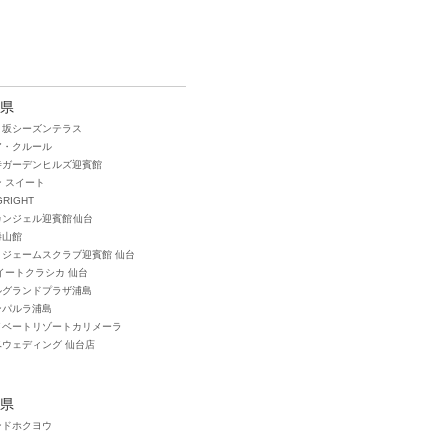
県
き坂シーズンテラス
ア・クルール
寺ガーデンヒルズ迎賓館
 スイート
GRIGHT
ンジェル迎賓館 仙台
勝山館
トジェームスクラブ迎賓館 仙台
イートクラシカ 仙台
ルグランドプラザ浦島
ンパルラ浦島
イベートリゾートカリメーラ
ベウェディング 仙台店
県
ンドホクヨウ