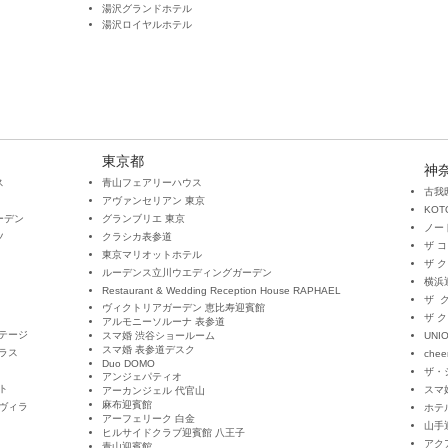
湯沢グランドホテル
湯沢ロイヤルホテル
東京都
神
ス
青山フェアリーハウス
​古我
アヴァンセリアン 東京
KO
ーデン
グランブリエ 東京
ノー
ツ
​クラシカ表参道
ザ 
東京マリオットホテル
ザ 
ルーデンス立川ウエディングガーデン
横浜
Restaurant & Wedding Reception House RAPHAEL
ザ
ヴィクトリアガーデン 恵比寿迎賓館
​ザ
アルモニーソルーナ 表参道
テージ
スマ婚 渋谷ショールーム
UNI
スマ婚 表参道デスク
ラス
cheer
Duo DOMO
ザ・
​アンジェパティオ
ト
スマ
アーカンジェル 代官山
麻布迎賓館
ヴィラ
​ホ
アーフェリーク 白金
山手
ヒルサイドクラブ迎賓館 八王子
アク
青山迎賓館