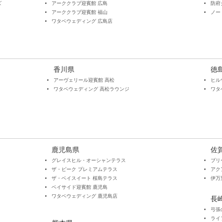
ズ
アーククラブ迎賓館 広島
防府
アーククラブ迎賓館 福山
ノー
​ワタベウェディング 広島店
香川県
徳
アーヴェリール迎賓館 高松
ヒル
​ワタベウェディング 高松ラウンジ
​ワ
鹿児島県
佐
グレイスヒル・オーシャンテラス
ブリ
ザ・ピーク プレミアムテラス
アク
ザ・ベイスイート 桜島テラス
伊万
ベイサイド迎賓館 鹿児島
​ワタベウェディング 鹿児島店
長
弓張
ライ