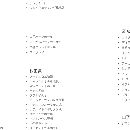
ボンナターレ
ワタベウェディング札幌店
宮城
二戸パークホテル
けや
ロイヤルパークカワサキ
ディ
久慈グランドホテル
定禅
​アンソレイユ
グラン
THE 
アーカ
仙台
秋田県
セン
ノートルダム秋田
ザ ス
キャッスルホテル能代
ホテ
湯沢グランドホテル
アイ
ホテル鹿角
プラ
プラザ杉の子
ホテルクラウンパレス秋北
​ワタ
ホテルサンルーラル大潟
ホテルメトロポリタン秋田
秋田ビューホテル
山形
ゲストハウス平源
山の手ホテル
グラ
横手セントラルホテル
NG