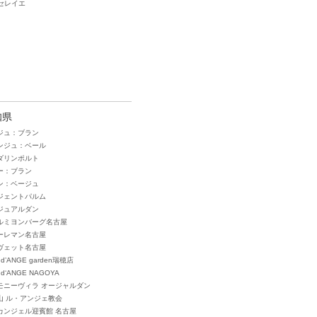
セレイエ
知県
ジュ：ブラン
ンジュ：ベール
ダリンポルト
ー：ブラン
ン：ベージュ
ジェントパルム
ジュアルダン
ルミヨンバーグ名古屋
ーレマン名古屋
ヴェット名古屋
 d’ANGE garden瑞穂店
 d‘ANGE NAGOYA
モニーヴィラ オージャルダン
山 ル・アンジェ教会
カンジェル迎賓館 名古屋