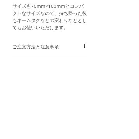
サイズも70mm×100mmとコンパ
クトなサイズなので、持ち帰った後
もネームタグなどの変わりなどとし
てもお使いいただけます。
ご注文方法と注意事項
商品のご購入は1枚単位となってお
お支払について
ります。
商品購入後、下記
フォーマットダ
【クレジットカード】
ウンロード
より、専用のファイル
納期・送料・配送について
下記のクレジットカードがご利用いた
をダウンロードしてください。表
だけます。
面のゲスト名・テーブルナンバ
商品はご注文頂きましてから、校
詳しくはこちら
キャンセルについて
ー、裏面のメニューを記入後、下
了後14営業日以内でお届けしま
【商品代引き】
記
フォーマットアップロード
ペー
す。
お荷物を受取の際に配送業者の担当者
ご注文後、２～３営業日以内に注文確
ジより、データをご入稿お願いし
送料は全国一律（北海道・沖縄除
返品・交換について
へお支払いください。
定メールを送らせて頂きます。こちら
ます。
く）1,000円です。
代引き手数料は下記となります。
のメールを受信後のキャンセルはでき
北海道・沖縄は一律1,700円です。
当商品は受注生産のため、お客様都合
ませんのでご注意ください。
フォーマットダウンロード
商品の注意事項・使用上の注意
1万円未満
330円
配送はヤマト運輸にてお届けいた
による返品・交換は一切お断りさせて
フォーマットアップロード
します。
頂いております。ただし、お届けした