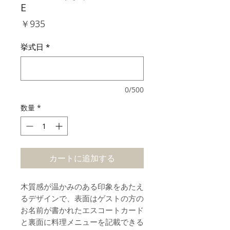
E
価
￥935
格
挙式日
*
0/500
数量
*
カートに追加する
木質感が温かみのある印象をあたえ
るデザインで、表面はゲストの方の
お名前が書かれたエスコートカード
と裏面に料理メニューを記載できる