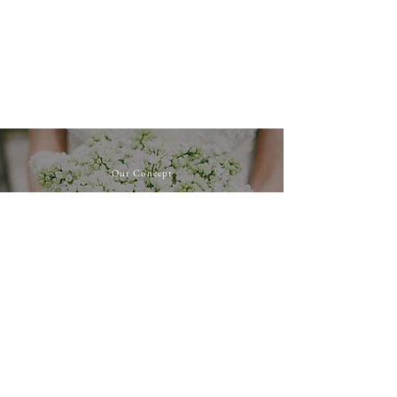
Our Concept
佳き日の思い出を
日々の暮らしに
みんなにたくさんおめでとうを言ってもらった1日。
懐かしの顔触れからいつもの顔触れまで、みんなの
笑顔をたくさんもらった1日。
育ててくれた両親に心
からありがとうを伝えた1日。
二人で一つの新しい人
生をスタートした1日。
最高の1日を演出するアイテ
ムをお部屋のインテリアとして飾って
挙式当日も挙
式後の生活もいつも笑顔で過ごしてもらいたい。
私
たちは二人にとって大切な1日だけを演出するのでは
なく、
これからの生活に彩りを添えるアイテムをご
提案いたします。